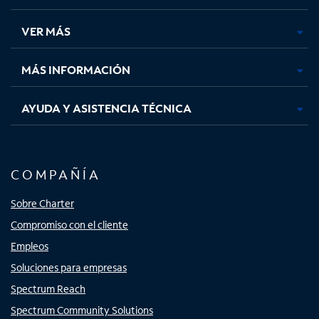
en
en
en
en
una
una
una
una
VER MÁS
pestaña
pestaña
pestaña
pestaña
nueva
nueva
nueva
nueva
MÁS INFORMACIÓN
AYUDA Y ASISTENCIA TÉCNICA
COMPAÑÍA
Sobre Charter
Compromiso con el cliente
Empleos
Soluciones para empresas
Spectrum Reach
Spectrum Community Solutions