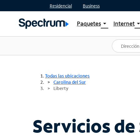
Residencial
Business
Paquetes
Internet
arrow_drop_down
arrow_drop
Ver paquetes
Spectr
Spectrum One
Planes
Mejores ofertas
Spectr
Ofertas en tu área
Intern
Todas las ubicaciones
Carolina del Sur
Liberty
Servicios de