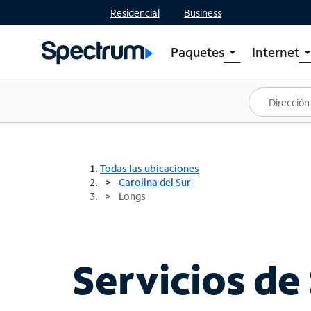
Residencial
Business
Paquetes
Internet
arrow_drop_down
arrow_drop
Ver paquetes
Spectr
Spectrum One
Planes
Mejores ofertas
Spectr
Ofertas en tu área
Intern
Todas las ubicaciones
Carolina del Sur
Longs
Servicios de