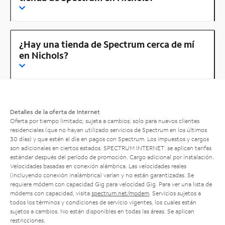
¿Hay una tienda de Spectrum cerca de mí
en Nichols?
Detalles de la oferta de Internet
Oferta por tiempo limitado; sujeta a cambios; solo para nuevos clientes
residenciales (que no hayan utilizado servicios de Spectrum en los últimos
30 días) y que estén al día en pagos con Spectrum. Los impuestos y cargos
son adicionales en ciertos estados. SPECTRUM INTERNET: se aplican tarifas
estándar después del período de promoción. Cargo adicional por instalación.
Velocidades basadas en conexión alámbrica. Las velocidades reales
(incluyendo conexión inalámbrica) varían y no están garantizadas. Se
requiere módem con capacidad Gig para velocidad Gig. Para ver una lista de
módems con capacidad, visita
spectrum.net/modem
. Servicios sujetos a
todos los términos y condiciones de servicio vigentes, los cuales están
sujetos a cambios. No están disponibles en todas las áreas. Se aplican
restricciones.