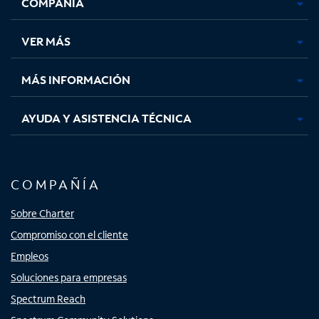
COMPAÑÍA
abre
abre
abre
abre
en
en
en
en
una
una
una
una
VER MÁS
pestaña
pestaña
pestaña
pestaña
nueva
nueva
nueva
nueva
MÁS INFORMACIÓN
AYUDA Y ASISTENCIA TÉCNICA
COMPAÑÍA
Sobre Charter
Compromiso con el cliente
Empleos
Soluciones para empresas
Spectrum Reach