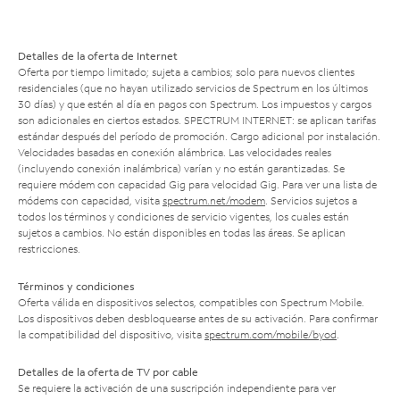
Detalles de la oferta de Internet
Oferta por tiempo limitado; sujeta a cambios; solo para nuevos clientes
residenciales (que no hayan utilizado servicios de Spectrum en los últimos
30 días) y que estén al día en pagos con Spectrum. Los impuestos y cargos
son adicionales en ciertos estados. SPECTRUM INTERNET: se aplican tarifas
estándar después del período de promoción. Cargo adicional por instalación.
Velocidades basadas en conexión alámbrica. Las velocidades reales
(incluyendo conexión inalámbrica) varían y no están garantizadas. Se
requiere módem con capacidad Gig para velocidad Gig. Para ver una lista de
módems con capacidad, visita
spectrum.net/modem
. Servicios sujetos a
todos los términos y condiciones de servicio vigentes, los cuales están
sujetos a cambios. No están disponibles en todas las áreas. Se aplican
restricciones.
Términos y condiciones
Oferta válida en dispositivos selectos, compatibles con Spectrum Mobile.
Los dispositivos deben desbloquearse antes de su activación. Para confirmar
la compatibilidad del dispositivo, visita
spectrum.com/mobile/byod
.
Detalles de la oferta de TV por cable
Se requiere la activación de una suscripción independiente para ver