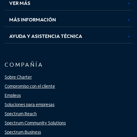
VER MÁS
pestaña
pestaña
pestaña
pestaña
nueva
nueva
nueva
nueva
MÁS INFORMACIÓN
AYUDA Y ASISTENCIA TÉCNICA
COMPAÑÍA
Sobre Charter
Compromiso con el cliente
Empleos
Soluciones para empresas
Spectrum Reach
Spectrum Community Solutions
Spectrum Business