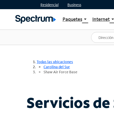
Residencial
Business
Paquetes
Internet
arrow_drop_down
arrow_drop
Ver paquetes
Spectr
Spectrum One
Planes
Mejores ofertas
Spectr
Ofertas en tu área
Intern
Todas las ubicaciones
Carolina del Sur
Shaw Air Force Base
Servicios de