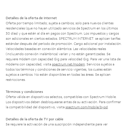
Detalles de la oferta de Internet
Oferta por tiempo limitado; sujeta a cambios; solo para nuevos clientes
residenciales (que no hayan utilizado servicios de Spectrum en los últimos
30 días) y que estén al día en pagos con Spectrum. Los impuestos y cargos
son adicionales en ciertos estados. SPECTRUM INTERNET: se aplican tarifas
estándar después del período de promoción. Cargo adicional por instalación.
Velocidades basadas en conexión alámbrica. Las velocidades reales
(incluyendo conexión inalámbrica) varían y no están garantizadas. Se
requiere módem con capacidad Gig para velocidad Gig. Para ver una lista de
módems con capacidad, visita
spectrum.net/modem
. Servicios sujetos a
todos los términos y condiciones de servicio vigentes, los cuales están
sujetos a cambios. No están disponibles en todas las áreas. Se aplican
restricciones.
Términos y condiciones
Oferta válida en dispositivos selectos, compatibles con Spectrum Mobile.
Los dispositivos deben desbloquearse antes de su activación. Para confirmar
la compatibilidad del dispositivo, visita
spectrum.com/mobile/byod
.
Detalles de la oferta de TV por cable
Se requiere la activación de una suscripción independiente para ver