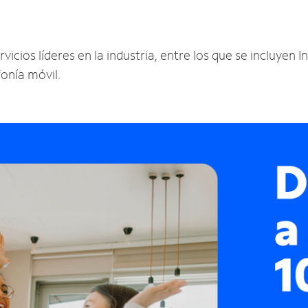
cios líderes en la industria, entre los que se incluyen In
fonía móvil.