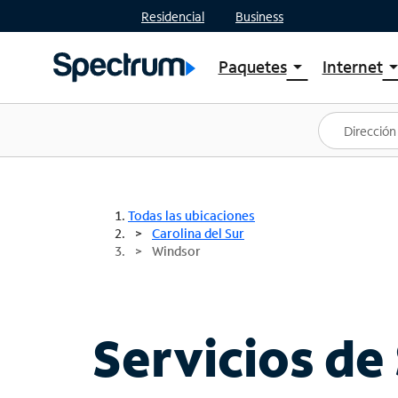
Residencial
Business
Paquetes
Internet
arrow_drop_down
arrow_drop
Ver paquetes
Spectr
Spectrum One
Planes
Mejores ofertas
Spectr
Ofertas en tu área
Intern
Todas las ubicaciones
Carolina del Sur
Windsor
Servicios de