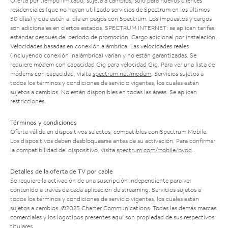
Oferta por tiempo limitado; sujeta a cambios; solo para nuevos clientes
residenciales (que no hayan utilizado servicios de Spectrum en los últimos
30 días) y que estén al día en pagos con Spectrum. Los impuestos y cargos
son adicionales en ciertos estados. SPECTRUM INTERNET: se aplican tarifas
estándar después del período de promoción. Cargo adicional por instalación.
Velocidades basadas en conexión alámbrica. Las velocidades reales
(incluyendo conexión inalámbrica) varían y no están garantizadas. Se
requiere módem con capacidad Gig para velocidad Gig. Para ver una lista de
módems con capacidad, visita
spectrum.net/modem
. Servicios sujetos a
todos los términos y condiciones de servicio vigentes, los cuales están
sujetos a cambios. No están disponibles en todas las áreas. Se aplican
restricciones.
Términos y condiciones
Oferta válida en dispositivos selectos, compatibles con Spectrum Mobile.
Los dispositivos deben desbloquearse antes de su activación. Para confirmar
la compatibilidad del dispositivo, visita
spectrum.com/mobile/byod
.
Detalles de la oferta de TV por cable
Se requiere la activación de una suscripción independiente para ver
contenido a través de cada aplicación de streaming. Servicios sujetos a
todos los términos y condiciones de servicio vigentes, los cuales están
sujetos a cambios. ©2025 Charter Communications. Todas las demás marcas
comerciales y los logotipos presentes aquí son propiedad de sus respectivos
titulares.