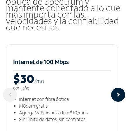
óptica de Spectrum y
mantente conectado a lo que
más importa con las
velocidades y la confiabilidad
que necesitas.
Internet de 100 Mbps
$30
/m
o
por 1 año
Internet con fibra óptica
Módem gratis
Agrega WiFi Avanzado + $10/mes
Sin límite de datos, sin contratos