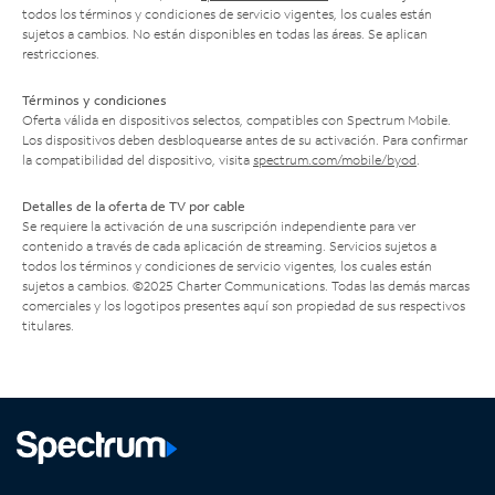
todos los términos y condiciones de servicio vigentes, los cuales están
sujetos a cambios. No están disponibles en todas las áreas. Se aplican
restricciones.
Términos y condiciones
Oferta válida en dispositivos selectos, compatibles con Spectrum Mobile.
Los dispositivos deben desbloquearse antes de su activación. Para confirmar
la compatibilidad del dispositivo, visita
spectrum.com/mobile/byod
.
Detalles de la oferta de TV por cable
Se requiere la activación de una suscripción independiente para ver
contenido a través de cada aplicación de streaming. Servicios sujetos a
todos los términos y condiciones de servicio vigentes, los cuales están
sujetos a cambios. ©2025 Charter Communications. Todas las demás marcas
comerciales y los logotipos presentes aquí son propiedad de sus respectivos
titulares.