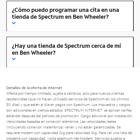
¿Cómo puedo programar una cita en una
tienda de Spectrum en Ben Wheeler?
¿Hay una tienda de Spectrum cerca de mí
en Ben Wheeler?
Detalles de la oferta de Internet
Oferta por tiempo limitado; sujeta a cambios; solo para nuevos clientes
residenciales (que no hayan utilizado servicios de Spectrum en los últimos
30 días) y que estén al día en pagos con Spectrum. Los impuestos y cargos
son adicionales en ciertos estados. SPECTRUM INTERNET: se aplican tarifas
estándar después del período de promoción. Cargo adicional por instalación.
Velocidades basadas en conexión alámbrica. Las velocidades reales
(incluyendo conexión inalámbrica) varían y no están garantizadas. Se
requiere módem con capacidad Gig para velocidad Gig. Para ver una lista de
módems con capacidad, visita
spectrum.net/modem
. Servicios sujetos a