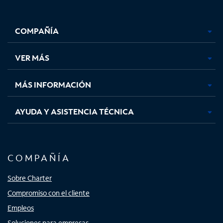
Facebook,
Instagram,
Youtube,
X,
se
se
se
se
COMPAÑÍA
abre
abre
abre
abre
en
en
en
en
una
una
una
una
VER MÁS
pestaña
pestaña
pestaña
pestaña
nueva
nueva
nueva
nueva
MÁS INFORMACIÓN
AYUDA Y ASISTENCIA TÉCNICA
COMPAÑÍA
Sobre Charter
Compromiso con el cliente
Empleos
Soluciones para empresas