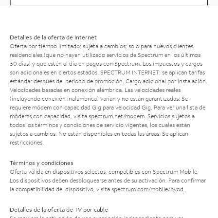
Detalles de la oferta de Internet
Oferta por tiempo limitado; sujeta a cambios; solo para nuevos clientes
residenciales (que no hayan utilizado servicios de Spectrum en los últimos
30 días) y que estén al día en pagos con Spectrum. Los impuestos y cargos
son adicionales en ciertos estados. SPECTRUM INTERNET: se aplican tarifas
estándar después del período de promoción. Cargo adicional por instalación.
Velocidades basadas en conexión alámbrica. Las velocidades reales
(incluyendo conexión inalámbrica) varían y no están garantizadas. Se
requiere módem con capacidad Gig para velocidad Gig. Para ver una lista de
módems con capacidad, visita
spectrum.net/modem
. Servicios sujetos a
todos los términos y condiciones de servicio vigentes, los cuales están
sujetos a cambios. No están disponibles en todas las áreas. Se aplican
restricciones.
Términos y condiciones
Oferta válida en dispositivos selectos, compatibles con Spectrum Mobile.
Los dispositivos deben desbloquearse antes de su activación. Para confirmar
la compatibilidad del dispositivo, visita
spectrum.com/mobile/byod
.
Detalles de la oferta de TV por cable