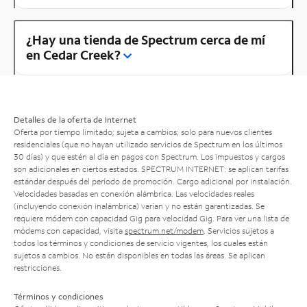
¿Hay una tienda de Spectrum cerca de mí
en Cedar Creek?
Detalles de la oferta de Internet
Oferta por tiempo limitado; sujeta a cambios; solo para nuevos clientes
residenciales (que no hayan utilizado servicios de Spectrum en los últimos
30 días) y que estén al día en pagos con Spectrum. Los impuestos y cargos
son adicionales en ciertos estados. SPECTRUM INTERNET: se aplican tarifas
estándar después del período de promoción. Cargo adicional por instalación.
Velocidades basadas en conexión alámbrica. Las velocidades reales
(incluyendo conexión inalámbrica) varían y no están garantizadas. Se
requiere módem con capacidad Gig para velocidad Gig. Para ver una lista de
módems con capacidad, visita
spectrum.net/modem
. Servicios sujetos a
todos los términos y condiciones de servicio vigentes, los cuales están
sujetos a cambios. No están disponibles en todas las áreas. Se aplican
restricciones.
Términos y condiciones