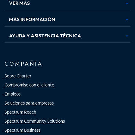
VER MÁS
pestaña
pestaña
pestaña
pestaña
nueva
nueva
nueva
nueva
MÁS INFORMACIÓN
AYUDA Y ASISTENCIA TÉCNICA
COMPAÑÍA
Sobre Charter
Compromiso con el cliente
Empleos
Soluciones para empresas
Spectrum Reach
Spectrum Community Solutions
Spectrum Business