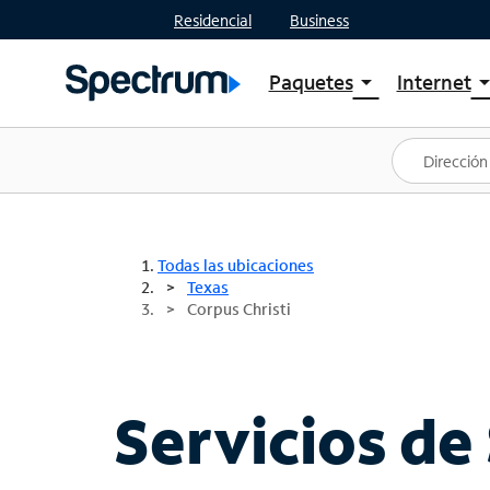
Residencial
Business
Paquetes
Internet
arrow_drop_down
arrow_drop
Ver paquetes
Spectr
Spectrum One
Planes
Mejores ofertas
Spectr
Ofertas en tu área
Intern
Todas las ubicaciones
Texas
Corpus Christi
Servicios de