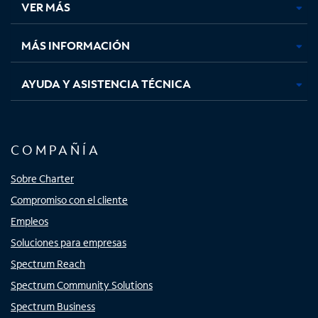
VER MÁS
pestaña
pestaña
pestaña
pestaña
nueva
nueva
nueva
nueva
MÁS INFORMACIÓN
AYUDA Y ASISTENCIA TÉCNICA
COMPAÑÍA
Sobre Charter
Compromiso con el cliente
Empleos
Soluciones para empresas
Spectrum Reach
Spectrum Community Solutions
Spectrum Business