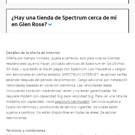
¿Hay una tienda de Spectrum cerca de mí
en Glen Rose?
Detalles de la oferta de Internet
Oferta por tiempo limitado; sujeta a cambios; solo para nuevos clientes
residenciales (que no hayan utilizado servicios de Spectrum en los últimos
30 días) y que estén al día en pagos con Spectrum. Los impuestos y cargos
son adicionales en ciertos estados. SPECTRUM INTERNET: se aplican tarifas
estándar después del período de promoción. Cargo adicional por instalación.
Velocidades basadas en conexión alámbrica. Las velocidades reales
(incluyendo conexión inalámbrica) varían y no están garantizadas. Se
requiere módem con capacidad Gig para velocidad Gig. Para ver una lista de
módems con capacidad, visita
spectrum.net/modem
. Servicios sujetos a
todos los términos y condiciones de servicio vigentes, los cuales están
sujetos a cambios. No están disponibles en todas las áreas. Se aplican
restricciones.
Términos y condiciones