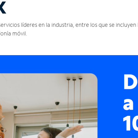
X
icios líderes en la industria, entre los que se incluyen I
fonía móvil.