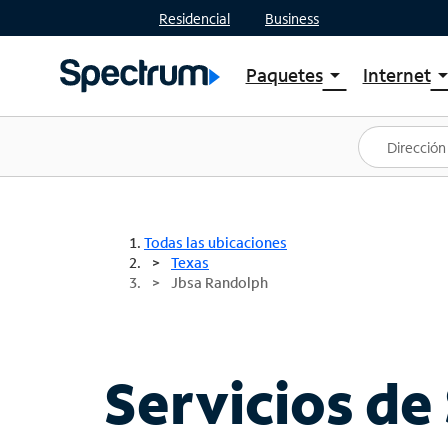
Residencial
Business
Paquetes
Internet
arrow_drop_down
arrow_drop
Ver paquetes
Spectr
Spectrum One
Planes
Mejores ofertas
Spectr
Ofertas en tu área
Intern
Todas las ubicaciones
Texas
Jbsa Randolph
Servicios de