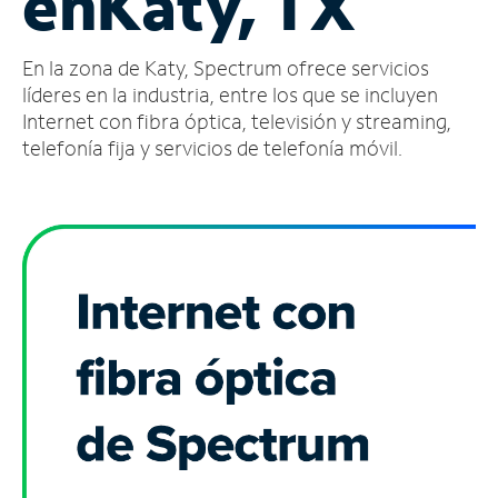
en
Katy, TX
Administrar
En la zona de Katy, Spectrum ofrece servicios
cuenta
Encuentra
líderes en la industria, entre los que se incluyen
una
Internet con fibra óptica, televisión y streaming,
tienda
telefonía fija y servicios de telefonía móvil.