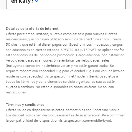
en Katy?
Detalles de la oferta de Internet
Oferta por tiempo limitado; sujeta a cambios; solo para nuevos clientes
residenciales (que no hayan utilizado servicios de Spectrum en los últimos
30 días) y que estén al día en pagos con Spectrum. Los impuestos y cargos
son adicionales en ciertos estados. SPECTRUM INTERNET: se aplican tarifas
estándar después del período de promoción. Cargo adicional por instalación.
Velocidades basadas en conexión alámbrica. Las velocidades reales
(incluyendo conexión inalámbrica) varían y no están garantizadas. Se
requiere módem con capacidad Gig para velocidad Gig. Para ver una lista de
módems con capacidad, visita
spectrum.net/modem
. Servicios sujetos a
todos los términos y condiciones de servicio vigentes, los cuales están
sujetos a cambios. No están disponibles en todas las áreas. Se aplican
restricciones.
Términos y condiciones
Oferta válida en dispositivos selectos, compatibles con Spectrum Mobile.
Los dispositivos deben desbloquearse antes de su activación. Para confirmar
la compatibilidad del dispositivo, visita
spectrum.com/mobile/byod
.