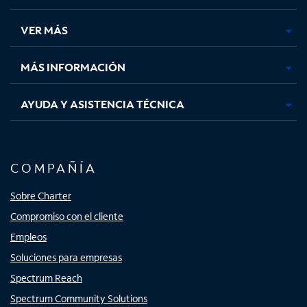
en
en
en
en
una
una
una
una
VER MÁS
pestaña
pestaña
pestaña
pestaña
nueva
nueva
nueva
nueva
MÁS INFORMACIÓN
AYUDA Y ASISTENCIA TÉCNICA
COMPAÑÍA
Sobre Charter
Compromiso con el cliente
Empleos
Soluciones para empresas
Spectrum Reach
Spectrum Community Solutions