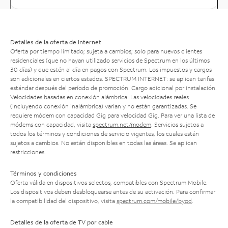
Detalles de la oferta de Internet
Oferta por tiempo limitado; sujeta a cambios; solo para nuevos clientes
residenciales (que no hayan utilizado servicios de Spectrum en los últimos
30 días) y que estén al día en pagos con Spectrum. Los impuestos y cargos
son adicionales en ciertos estados. SPECTRUM INTERNET: se aplican tarifas
estándar después del período de promoción. Cargo adicional por instalación.
Velocidades basadas en conexión alámbrica. Las velocidades reales
(incluyendo conexión inalámbrica) varían y no están garantizadas. Se
requiere módem con capacidad Gig para velocidad Gig. Para ver una lista de
módems con capacidad, visita
spectrum.net/modem
. Servicios sujetos a
todos los términos y condiciones de servicio vigentes, los cuales están
sujetos a cambios. No están disponibles en todas las áreas. Se aplican
restricciones.
Términos y condiciones
Oferta válida en dispositivos selectos, compatibles con Spectrum Mobile.
Los dispositivos deben desbloquearse antes de su activación. Para confirmar
la compatibilidad del dispositivo, visita
spectrum.com/mobile/byod
.
Detalles de la oferta de TV por cable