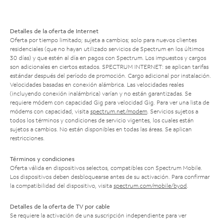
Detalles de la oferta de Internet
Oferta por tiempo limitado; sujeta a cambios; solo para nuevos clientes
residenciales (que no hayan utilizado servicios de Spectrum en los últimos
30 días) y que estén al día en pagos con Spectrum. Los impuestos y cargos
son adicionales en ciertos estados. SPECTRUM INTERNET: se aplican tarifas
estándar después del período de promoción. Cargo adicional por instalación.
Velocidades basadas en conexión alámbrica. Las velocidades reales
(incluyendo conexión inalámbrica) varían y no están garantizadas. Se
requiere módem con capacidad Gig para velocidad Gig. Para ver una lista de
módems con capacidad, visita
spectrum.net/modem
. Servicios sujetos a
todos los términos y condiciones de servicio vigentes, los cuales están
sujetos a cambios. No están disponibles en todas las áreas. Se aplican
restricciones.
Términos y condiciones
Oferta válida en dispositivos selectos, compatibles con Spectrum Mobile.
Los dispositivos deben desbloquearse antes de su activación. Para confirmar
la compatibilidad del dispositivo, visita
spectrum.com/mobile/byod
.
Detalles de la oferta de TV por cable
Se requiere la activación de una suscripción independiente para ver