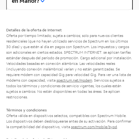
en Manor?
Detalles de la oferta de Internet
Oferta por tiempo limitado; sujeta a cambios; solo para nuevos clientes
residenciales (que no hayan utilizado servicios de Spectrum en los últimos
30 días) y que estén al día en pagos con Spectrum. Los impuestos y cargos
son adicionales en ciertos estados. SPECTRUM INTERNET: se aplican tarifas
estándar después del período de promoción. Cargo adicional por instalación.
Velocidades basadas en conexión alámbrica. Las velocidades reales
(incluyendo conexión inalámbrica) varían y no están garantizadas. Se
requiere módem con capacidad Gig para velocidad Gig. Para ver una lista de
módems con capacidad, visita
spectrum.net/modem
. Servicios sujetos a
todos los términos y condiciones de servicio vigentes, los cuales están
sujetos a cambios. No están disponibles en todas las áreas. Se aplican
restricciones.
Términos y condiciones
Oferta válida en dispositivos selectos, compatibles con Spectrum Mobile.
Los dispositivos deben desbloquearse antes de su activación. Para confirmar
la compatibilidad del dispositivo, visita
spectrum.com/mobile/byod
.