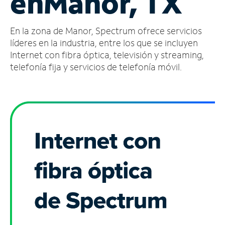
en
Manor, TX
Administrar
En la zona de Manor, Spectrum ofrece servicios
cuenta
Encuentra
líderes en la industria, entre los que se incluyen
una
Internet con fibra óptica, televisión y streaming,
tienda
telefonía fija y servicios de telefonía móvil.