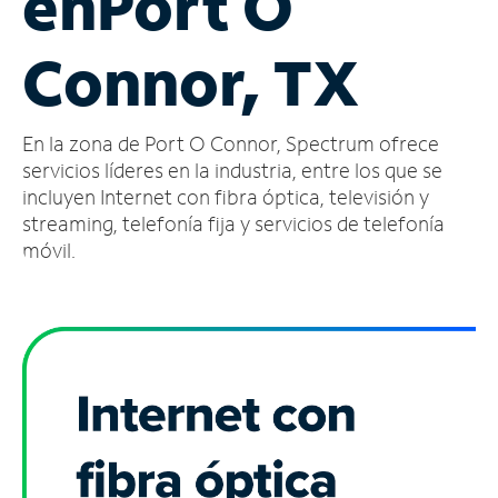
en
Port O
Administrar
Connor, TX
cuenta
Encuentra
una
En la zona de Port O Connor, Spectrum ofrece
tienda
servicios líderes en la industria, entre los que se
incluyen Internet con fibra óptica, televisión y
streaming, telefonía fija y servicios de telefonía
móvil.