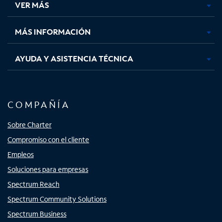
VER MÁS
pestaña
pestaña
pestaña
pestaña
nueva
nueva
nueva
nueva
MÁS INFORMACIÓN
AYUDA Y ASISTENCIA TÉCNICA
COMPAÑÍA
Sobre Charter
Compromiso con el cliente
Empleos
Soluciones para empresas
Spectrum Reach
Spectrum Community Solutions
Spectrum Business