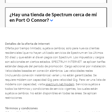
¿Hay una tienda de Spectrum cerca de mí
en Port O Connor?
Detalles de la oferta de Internet
Oferta por tiempo limitado; sujeta a cambios; solo para nuevos clientes
residenciales (que no hayan utilizado servicios de Spectrum en los últimos
30 días) y que estén al día en pagos con Spectrum. Los impuestos y cargos
son adicionales en ciertos estados. SPECTRUM INTERNET: se aplican tarifas
estándar después del período de promoción. Cargo adicional por instalación.
Velocidades basadas en conexión alámbrica. Las velocidades reales
(incluyendo conexión inalámbrica) varían y no están garantizadas. Se
requiere módem con capacidad Gig para velocidad Gig. Para ver una lista de
módems con capacidad, visita
spectrum.net/modem
. Servicios sujetos a
todos los términos y condiciones de servicio vigentes, los cuales están
sujetos a cambios. No están disponibles en todas las áreas. Se aplican
restricciones.
Términos y condiciones