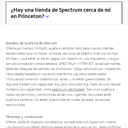
¿Hay una tienda de Spectrum cerca de mí
en Princeton?
Detalles de la oferta de Internet
Oferta por tiempo limitado; sujeta a cambios; solo para nuevos clientes
residenciales (que no hayan utilizado servicios de Spectrum en los últimos
30 días) y que estén al día en pagos con Spectrum. Los impuestos y cargos
son adicionales en ciertos estados. SPECTRUM INTERNET: se aplican tarifas
estándar después del período de promoción. Cargo adicional por instalación.
Velocidades basadas en conexión alámbrica. Las velocidades reales
(incluyendo conexión inalámbrica) varían y no están garantizadas. Se
requiere módem con capacidad Gig para velocidad Gig. Para ver una lista de
módems con capacidad, visita
spectrum.net/modem
. Servicios sujetos a
todos los términos y condiciones de servicio vigentes, los cuales están
sujetos a cambios. No están disponibles en todas las áreas. Se aplican
restricciones.
Términos y condiciones
Oferta válida en dispositivos selectos, compatibles con Spectrum Mobile.
Los dispositivos deben desbloquearse antes de su activación. Para confirmar