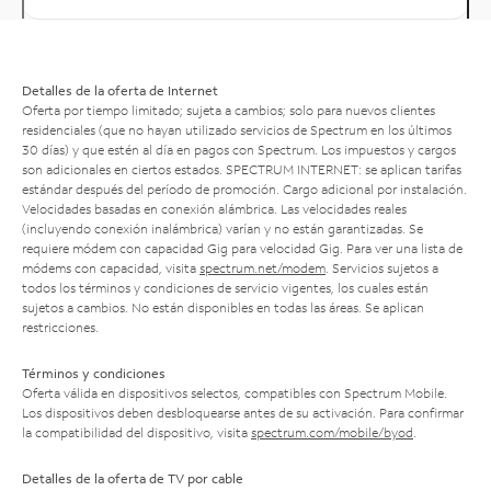
Detalles de la oferta de Internet
Oferta por tiempo limitado; sujeta a cambios; solo para nuevos clientes
residenciales (que no hayan utilizado servicios de Spectrum en los últimos
30 días) y que estén al día en pagos con Spectrum. Los impuestos y cargos
son adicionales en ciertos estados. SPECTRUM INTERNET: se aplican tarifas
estándar después del período de promoción. Cargo adicional por instalación.
Velocidades basadas en conexión alámbrica. Las velocidades reales
(incluyendo conexión inalámbrica) varían y no están garantizadas. Se
requiere módem con capacidad Gig para velocidad Gig. Para ver una lista de
módems con capacidad, visita
spectrum.net/modem
. Servicios sujetos a
todos los términos y condiciones de servicio vigentes, los cuales están
sujetos a cambios. No están disponibles en todas las áreas. Se aplican
restricciones.
Términos y condiciones
Oferta válida en dispositivos selectos, compatibles con Spectrum Mobile.
Los dispositivos deben desbloquearse antes de su activación. Para confirmar
la compatibilidad del dispositivo, visita
spectrum.com/mobile/byod
.
Detalles de la oferta de TV por cable