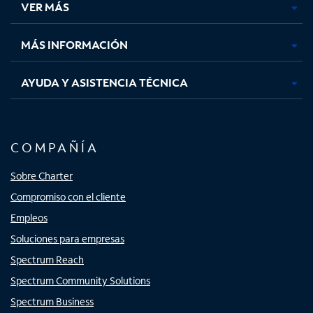
VER MÁS
pestaña
pestaña
pestaña
pestaña
nueva
nueva
nueva
nueva
MÁS INFORMACIÓN
AYUDA Y ASISTENCIA TÉCNICA
COMPAÑÍA
Sobre Charter
Compromiso con el cliente
Empleos
Soluciones para empresas
Spectrum Reach
Spectrum Community Solutions
Spectrum Business