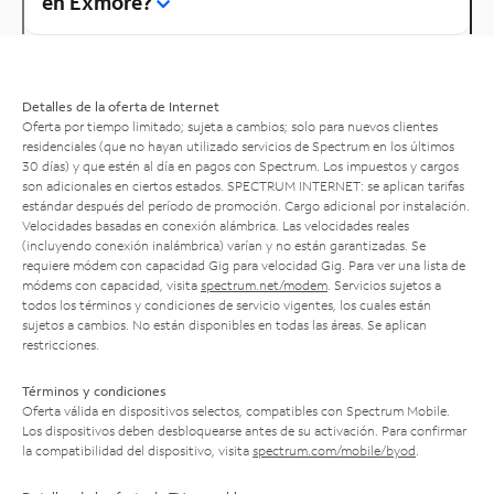
en Exmore?
Detalles de la oferta de Internet
Oferta por tiempo limitado; sujeta a cambios; solo para nuevos clientes
residenciales (que no hayan utilizado servicios de Spectrum en los últimos
30 días) y que estén al día en pagos con Spectrum. Los impuestos y cargos
son adicionales en ciertos estados. SPECTRUM INTERNET: se aplican tarifas
estándar después del período de promoción. Cargo adicional por instalación.
Velocidades basadas en conexión alámbrica. Las velocidades reales
(incluyendo conexión inalámbrica) varían y no están garantizadas. Se
requiere módem con capacidad Gig para velocidad Gig. Para ver una lista de
módems con capacidad, visita
spectrum.net/modem
. Servicios sujetos a
todos los términos y condiciones de servicio vigentes, los cuales están
sujetos a cambios. No están disponibles en todas las áreas. Se aplican
restricciones.
Términos y condiciones
Oferta válida en dispositivos selectos, compatibles con Spectrum Mobile.
Los dispositivos deben desbloquearse antes de su activación. Para confirmar
la compatibilidad del dispositivo, visita
spectrum.com/mobile/byod
.