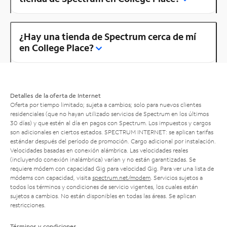
¿Hay una tienda de Spectrum cerca de mí
en College Place?
Detalles de la oferta de Internet
Oferta por tiempo limitado; sujeta a cambios; solo para nuevos clientes
residenciales (que no hayan utilizado servicios de Spectrum en los últimos
30 días) y que estén al día en pagos con Spectrum. Los impuestos y cargos
son adicionales en ciertos estados. SPECTRUM INTERNET: se aplican tarifas
estándar después del período de promoción. Cargo adicional por instalación.
Velocidades basadas en conexión alámbrica. Las velocidades reales
(incluyendo conexión inalámbrica) varían y no están garantizadas. Se
requiere módem con capacidad Gig para velocidad Gig. Para ver una lista de
módems con capacidad, visita
spectrum.net/modem
. Servicios sujetos a
todos los términos y condiciones de servicio vigentes, los cuales están
sujetos a cambios. No están disponibles en todas las áreas. Se aplican
restricciones.
Términos y condiciones