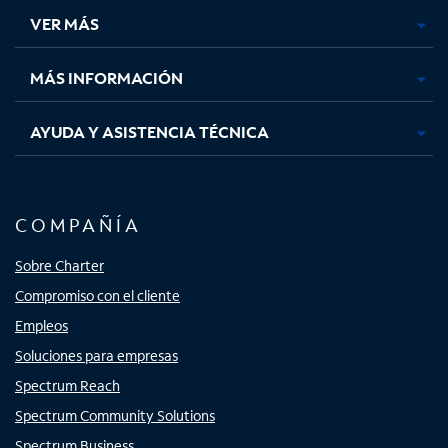
una
una
una
una
VER MÁS
pestaña
pestaña
pestaña
pestaña
nueva
nueva
nueva
nueva
MÁS INFORMACIÓN
AYUDA Y ASISTENCIA TÉCNICA
COMPAÑÍA
Sobre Charter
Compromiso con el cliente
Empleos
Soluciones para empresas
Spectrum Reach
Spectrum Community Solutions
Spectrum Business