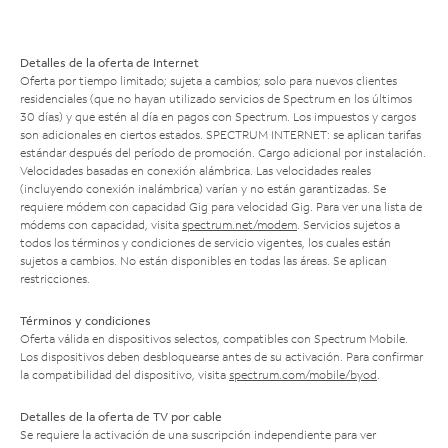
Detalles de la oferta de Internet
Oferta por tiempo limitado; sujeta a cambios; solo para nuevos clientes
residenciales (que no hayan utilizado servicios de Spectrum en los últimos
30 días) y que estén al día en pagos con Spectrum. Los impuestos y cargos
son adicionales en ciertos estados. SPECTRUM INTERNET: se aplican tarifas
estándar después del período de promoción. Cargo adicional por instalación.
Velocidades basadas en conexión alámbrica. Las velocidades reales
(incluyendo conexión inalámbrica) varían y no están garantizadas. Se
requiere módem con capacidad Gig para velocidad Gig. Para ver una lista de
módems con capacidad, visita
spectrum.net/modem
. Servicios sujetos a
todos los términos y condiciones de servicio vigentes, los cuales están
sujetos a cambios. No están disponibles en todas las áreas. Se aplican
restricciones.
Términos y condiciones
Oferta válida en dispositivos selectos, compatibles con Spectrum Mobile.
Los dispositivos deben desbloquearse antes de su activación. Para confirmar
la compatibilidad del dispositivo, visita
spectrum.com/mobile/byod
.
Detalles de la oferta de TV por cable
Se requiere la activación de una suscripción independiente para ver