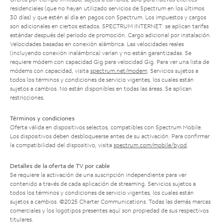
residenciales (que no hayan utilizado servicios de Spectrum en los últimos
30 días) y que estén al día en pagos con Spectrum. Los impuestos y cargos
son adicionales en ciertos estados. SPECTRUM INTERNET: se aplican tarifas
estándar después del período de promoción. Cargo adicional por instalación.
Velocidades basadas en conexión alámbrica. Las velocidades reales
(incluyendo conexión inalámbrica) varían y no están garantizadas. Se
requiere módem con capacidad Gig para velocidad Gig. Para ver una lista de
módems con capacidad, visita
spectrum.net/modem
. Servicios sujetos a
todos los términos y condiciones de servicio vigentes, los cuales están
sujetos a cambios. No están disponibles en todas las áreas. Se aplican
restricciones.
Términos y condiciones
Oferta válida en dispositivos selectos, compatibles con Spectrum Mobile.
Los dispositivos deben desbloquearse antes de su activación. Para confirmar
la compatibilidad del dispositivo, visita
spectrum.com/mobile/byod
.
Detalles de la oferta de TV por cable
Se requiere la activación de una suscripción independiente para ver
contenido a través de cada aplicación de streaming. Servicios sujetos a
todos los términos y condiciones de servicio vigentes, los cuales están
sujetos a cambios. ©2025 Charter Communications. Todas las demás marcas
comerciales y los logotipos presentes aquí son propiedad de sus respectivos
titulares.