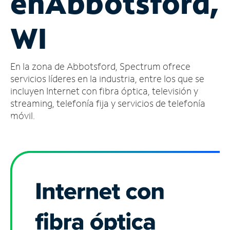
en
Abbotsford,
Administrar
WI
cuenta
Encuentra
una
En la zona de Abbotsford, Spectrum ofrece
tienda
servicios líderes en la industria, entre los que se
incluyen Internet con fibra óptica, televisión y
streaming, telefonía fija y servicios de telefonía
móvil.