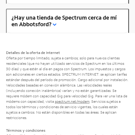
¿Hay una tienda de Spectrum cerca de mí
en Abbotsford?
Detalles de la oferta de Internet
Oferta por tiempo limitado; sujeta a cambios; solo para nuevos clientes
residenciales (que no hayan utilizado servicios de Spectrum en los últimos
30 días) y que estén al día en pagos con Spectrum. Los impuestos y cargos
son adicionales en ciertos estados. SPECTRUM INTERNET: se aplican tarifas
estándar después del período de promoción. Cargo adicional por instalación.
Velocidades basadas en conexión alámbrica. Las velocidades reales
(incluyendo conexión inalámbrica) varían y no están garantizadas. Se
requiere módem con capacidad Gig para velocidad Gig. Para ver una lista de
módems con capacidad, visita
spectrum.net/modem
. Servicios sujetos a
todos los términos y condiciones de servicio vigentes, los cuales están
sujetos a cambios. No están disponibles en todas las áreas. Se aplican
restricciones.
Términos y condiciones