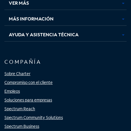
VER MÁS
pestaña
pestaña
pestaña
pestaña
nueva
nueva
nueva
nueva
MÁS INFORMACIÓN
AYUDA Y ASISTENCIA TÉCNICA
COMPAÑÍA
Sobre Charter
Compromiso con el cliente
Empleos
Soluciones para empresas
Spectrum Reach
Spectrum Community Solutions
Spectrum Business