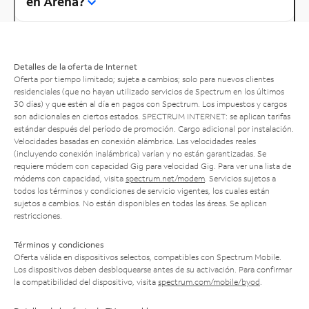
en Arena?
Detalles de la oferta de Internet
Oferta por tiempo limitado; sujeta a cambios; solo para nuevos clientes
residenciales (que no hayan utilizado servicios de Spectrum en los últimos
30 días) y que estén al día en pagos con Spectrum. Los impuestos y cargos
son adicionales en ciertos estados. SPECTRUM INTERNET: se aplican tarifas
estándar después del período de promoción. Cargo adicional por instalación.
Velocidades basadas en conexión alámbrica. Las velocidades reales
(incluyendo conexión inalámbrica) varían y no están garantizadas. Se
requiere módem con capacidad Gig para velocidad Gig. Para ver una lista de
módems con capacidad, visita
spectrum.net/modem
. Servicios sujetos a
todos los términos y condiciones de servicio vigentes, los cuales están
sujetos a cambios. No están disponibles en todas las áreas. Se aplican
restricciones.
Términos y condiciones
Oferta válida en dispositivos selectos, compatibles con Spectrum Mobile.
Los dispositivos deben desbloquearse antes de su activación. Para confirmar
la compatibilidad del dispositivo, visita
spectrum.com/mobile/byod
.