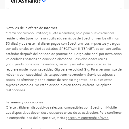
en Ashland?
Detalles de la oferta de Internet
Oferta por tiempo limitado; sujeta a cambios; solo para nuevos clientes
residenciales (que no hayan utilizado servicios de Spectrum en los últimos
30 días) y que estén al día en pagos con Spectrum. Los impuestos y cargos
son adicionales en ciertos estados. SPECTRUM INTERNET: se aplican tarifas
estándar después del período de promoción. Cargo adicional por instalación.
Velocidades basadas en conexión alámbrica. Las velocidades reales
(incluyendo conexión inalámbrica) varían y no están garantizadas. Se
requiere módem con capacidad Gig para velocidad Gig. Para ver una lista de
módems con capacidad, visita
spectrum.net/modem
. Servicios sujetos a
todos los términos y condiciones de servicio vigentes, los cuales están
sujetos a cambios. No están disponibles en todas las áreas. Se aplican
restricciones.
Términos y condiciones
Oferta válida en dispositivos selectos, compatibles con Spectrum Mobile.
Los dispositivos deben desbloquearse antes de su activación. Para confirmar
la compatibilidad del dispositivo, visita
spectrum.com/mobile/byod
.