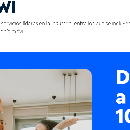
WI
rvicios líderes en la industria, entre los que se incluyen
fonía móvil.