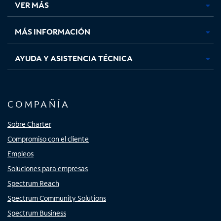
VER MÁS
pestaña
pestaña
pestaña
pestaña
nueva
nueva
nueva
nueva
MÁS INFORMACIÓN
AYUDA Y ASISTENCIA TÉCNICA
COMPAÑÍA
Sobre Charter
Compromiso con el cliente
Empleos
Soluciones para empresas
Spectrum Reach
Spectrum Community Solutions
Spectrum Business