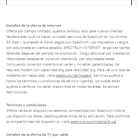
Detalles de la oferta de Internet
Oferta por tiempo limitado; sujeta a cambios; solo para nuevos clientes
residenciales (que no hayan utilizado servicios de Spectrum en los últimos
30 días) y que estén al día en pagos con Spectrum. Los impuestos y cargos
son adicionales en ciertos estados. SPECTRUM INTERNET: se aplican tarifas
estándar después del período de promoción. Cargo adicional por instalación.
Velocidades basadas en conexión alámbrica. Las velocidades reales
(incluyendo conexión inalámbrica) varían y no están garantizadas. Se
requiere módem con capacidad Gig para velocidad Gig. Para ver una lista de
módems con capacidad, visita
spectrum.net/modem
. Servicios sujetos a
todos los términos y condiciones de servicio vigentes, los cuales están
sujetos a cambios. No están disponibles en todas las áreas. Se aplican
restricciones.
Términos y condiciones
Oferta válida en dispositivos selectos, compatibles con Spectrum Mobile.
Los dispositivos deben desbloquearse antes de su activación. Para confirmar
la compatibilidad del dispositivo, visita
spectrum.com/mobile/byod
.
Detalles de la oferta de TV por cable