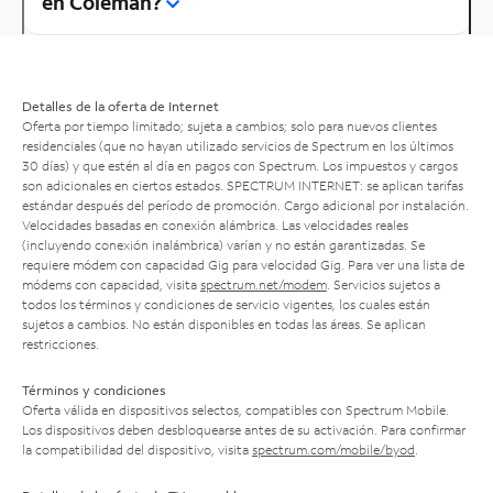
en Coleman?
Detalles de la oferta de Internet
Oferta por tiempo limitado; sujeta a cambios; solo para nuevos clientes
residenciales (que no hayan utilizado servicios de Spectrum en los últimos
30 días) y que estén al día en pagos con Spectrum. Los impuestos y cargos
son adicionales en ciertos estados. SPECTRUM INTERNET: se aplican tarifas
estándar después del período de promoción. Cargo adicional por instalación.
Velocidades basadas en conexión alámbrica. Las velocidades reales
(incluyendo conexión inalámbrica) varían y no están garantizadas. Se
requiere módem con capacidad Gig para velocidad Gig. Para ver una lista de
módems con capacidad, visita
spectrum.net/modem
. Servicios sujetos a
todos los términos y condiciones de servicio vigentes, los cuales están
sujetos a cambios. No están disponibles en todas las áreas. Se aplican
restricciones.
Términos y condiciones
Oferta válida en dispositivos selectos, compatibles con Spectrum Mobile.
Los dispositivos deben desbloquearse antes de su activación. Para confirmar
la compatibilidad del dispositivo, visita
spectrum.com/mobile/byod
.