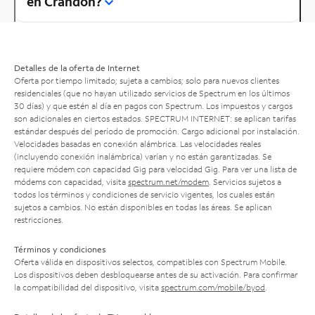
en Crandon?
Detalles de la oferta de Internet
Oferta por tiempo limitado; sujeta a cambios; solo para nuevos clientes
residenciales (que no hayan utilizado servicios de Spectrum en los últimos
30 días) y que estén al día en pagos con Spectrum. Los impuestos y cargos
son adicionales en ciertos estados. SPECTRUM INTERNET: se aplican tarifas
estándar después del período de promoción. Cargo adicional por instalación.
Velocidades basadas en conexión alámbrica. Las velocidades reales
(incluyendo conexión inalámbrica) varían y no están garantizadas. Se
requiere módem con capacidad Gig para velocidad Gig. Para ver una lista de
módems con capacidad, visita
spectrum.net/modem
. Servicios sujetos a
todos los términos y condiciones de servicio vigentes, los cuales están
sujetos a cambios. No están disponibles en todas las áreas. Se aplican
restricciones.
Términos y condiciones
Oferta válida en dispositivos selectos, compatibles con Spectrum Mobile.
Los dispositivos deben desbloquearse antes de su activación. Para confirmar
la compatibilidad del dispositivo, visita
spectrum.com/mobile/byod
.