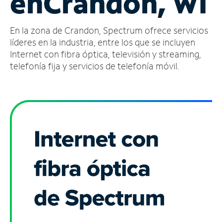
en
Crandon, WI
Administrar
En la zona de Crandon, Spectrum ofrece servicios
cuenta
Encuentra
líderes en la industria, entre los que se incluyen
una
Internet con fibra óptica, televisión y streaming,
tienda
telefonía fija y servicios de telefonía móvil.