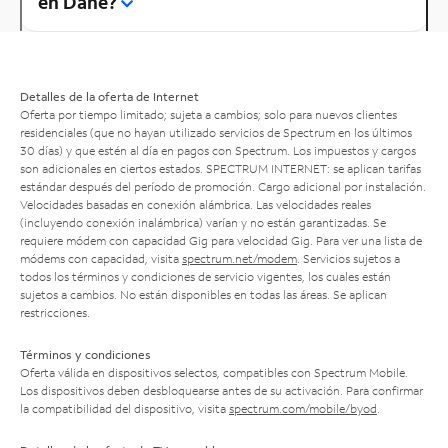
en Dane?
Detalles de la oferta de Internet
Oferta por tiempo limitado; sujeta a cambios; solo para nuevos clientes
residenciales (que no hayan utilizado servicios de Spectrum en los últimos
30 días) y que estén al día en pagos con Spectrum. Los impuestos y cargos
son adicionales en ciertos estados. SPECTRUM INTERNET: se aplican tarifas
estándar después del período de promoción. Cargo adicional por instalación.
Velocidades basadas en conexión alámbrica. Las velocidades reales
(incluyendo conexión inalámbrica) varían y no están garantizadas. Se
requiere módem con capacidad Gig para velocidad Gig. Para ver una lista de
módems con capacidad, visita
spectrum.net/modem
. Servicios sujetos a
todos los términos y condiciones de servicio vigentes, los cuales están
sujetos a cambios. No están disponibles en todas las áreas. Se aplican
restricciones.
Términos y condiciones
Oferta válida en dispositivos selectos, compatibles con Spectrum Mobile.
Los dispositivos deben desbloquearse antes de su activación. Para confirmar
la compatibilidad del dispositivo, visita
spectrum.com/mobile/byod
.