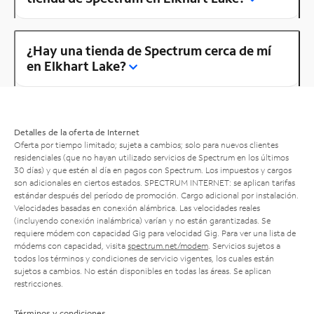
¿Hay una tienda de Spectrum cerca de mí
en Elkhart Lake?
Detalles de la oferta de Internet
Oferta por tiempo limitado; sujeta a cambios; solo para nuevos clientes
residenciales (que no hayan utilizado servicios de Spectrum en los últimos
30 días) y que estén al día en pagos con Spectrum. Los impuestos y cargos
son adicionales en ciertos estados. SPECTRUM INTERNET: se aplican tarifas
estándar después del período de promoción. Cargo adicional por instalación.
Velocidades basadas en conexión alámbrica. Las velocidades reales
(incluyendo conexión inalámbrica) varían y no están garantizadas. Se
requiere módem con capacidad Gig para velocidad Gig. Para ver una lista de
módems con capacidad, visita
spectrum.net/modem
. Servicios sujetos a
todos los términos y condiciones de servicio vigentes, los cuales están
sujetos a cambios. No están disponibles en todas las áreas. Se aplican
restricciones.
Términos y condiciones