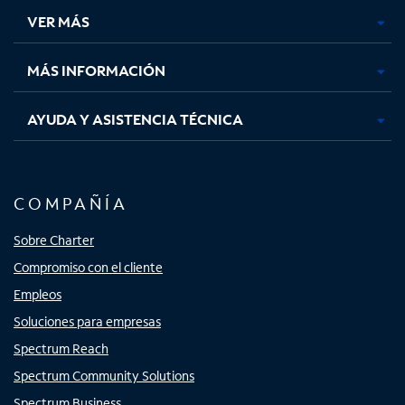
una
una
una
una
VER MÁS
pestaña
pestaña
pestaña
pestaña
nueva
nueva
nueva
nueva
MÁS INFORMACIÓN
AYUDA Y ASISTENCIA TÉCNICA
COMPAÑÍA
Sobre Charter
Compromiso con el cliente
Empleos
Soluciones para empresas
Spectrum Reach
Spectrum Community Solutions
Spectrum Business