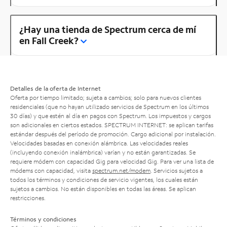
¿Hay una tienda de Spectrum cerca de mí
en Fall Creek?
Detalles de la oferta de Internet
Oferta por tiempo limitado; sujeta a cambios; solo para nuevos clientes
residenciales (que no hayan utilizado servicios de Spectrum en los últimos
30 días) y que estén al día en pagos con Spectrum. Los impuestos y cargos
son adicionales en ciertos estados. SPECTRUM INTERNET: se aplican tarifas
estándar después del período de promoción. Cargo adicional por instalación.
Velocidades basadas en conexión alámbrica. Las velocidades reales
(incluyendo conexión inalámbrica) varían y no están garantizadas. Se
requiere módem con capacidad Gig para velocidad Gig. Para ver una lista de
módems con capacidad, visita
spectrum.net/modem
. Servicios sujetos a
todos los términos y condiciones de servicio vigentes, los cuales están
sujetos a cambios. No están disponibles en todas las áreas. Se aplican
restricciones.
Términos y condiciones