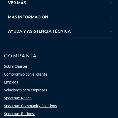
VER MÁS
pestaña
pestaña
pestaña
pestaña
nueva
nueva
nueva
nueva
MÁS INFORMACIÓN
AYUDA Y ASISTENCIA TÉCNICA
COMPAÑÍA
Sobre Charter
Compromiso con el cliente
Empleos
Soluciones para empresas
Spectrum Reach
Spectrum Community Solutions
Spectrum Business