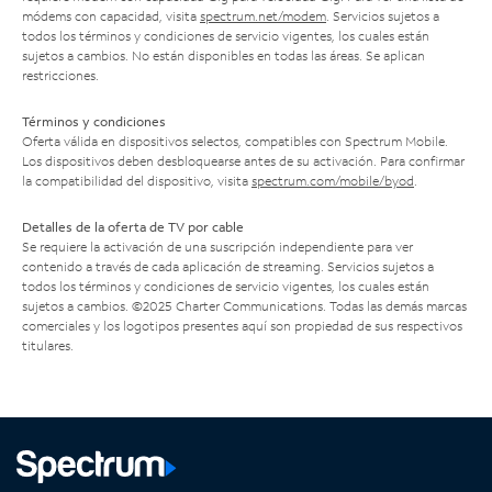
módems con capacidad, visita
spectrum.net/modem
. Servicios sujetos a
todos los términos y condiciones de servicio vigentes, los cuales están
sujetos a cambios. No están disponibles en todas las áreas. Se aplican
restricciones.
Términos y condiciones
Oferta válida en dispositivos selectos, compatibles con Spectrum Mobile.
Los dispositivos deben desbloquearse antes de su activación. Para confirmar
la compatibilidad del dispositivo, visita
spectrum.com/mobile/byod
.
Detalles de la oferta de TV por cable
Se requiere la activación de una suscripción independiente para ver
contenido a través de cada aplicación de streaming. Servicios sujetos a
todos los términos y condiciones de servicio vigentes, los cuales están
sujetos a cambios. ©2025 Charter Communications. Todas las demás marcas
comerciales y los logotipos presentes aquí son propiedad de sus respectivos
titulares.