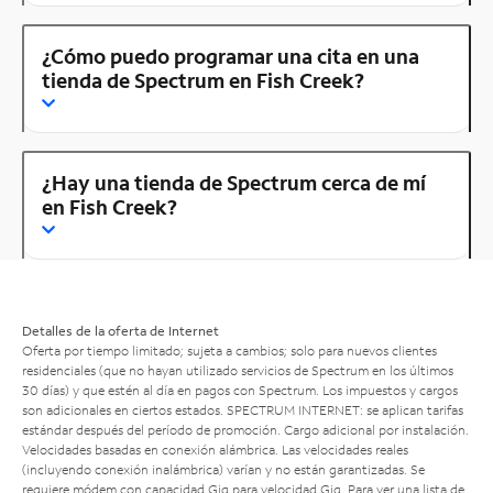
¿Cómo puedo programar una cita en una
tienda de Spectrum en Fish Creek?
¿Hay una tienda de Spectrum cerca de mí
en Fish Creek?
Detalles de la oferta de Internet
Oferta por tiempo limitado; sujeta a cambios; solo para nuevos clientes
residenciales (que no hayan utilizado servicios de Spectrum en los últimos
30 días) y que estén al día en pagos con Spectrum. Los impuestos y cargos
son adicionales en ciertos estados. SPECTRUM INTERNET: se aplican tarifas
estándar después del período de promoción. Cargo adicional por instalación.
Velocidades basadas en conexión alámbrica. Las velocidades reales
(incluyendo conexión inalámbrica) varían y no están garantizadas. Se
requiere módem con capacidad Gig para velocidad Gig. Para ver una lista de