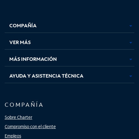
Facebook,
Instagram,
Youtube,
X,
se
se
se
se
COMPAÑÍA
abre
abre
abre
abre
en
en
en
en
una
una
una
una
VER MÁS
pestaña
pestaña
pestaña
pestaña
nueva
nueva
nueva
nueva
MÁS INFORMACIÓN
AYUDA Y ASISTENCIA TÉCNICA
COMPAÑÍA
Sobre Charter
Compromiso con el cliente
Empleos