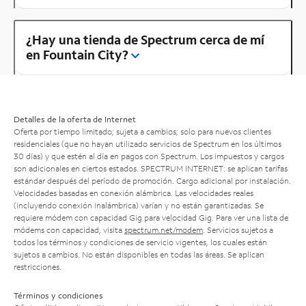
¿Hay una tienda de Spectrum cerca de mí
en Fountain City?
Detalles de la oferta de Internet
Oferta por tiempo limitado; sujeta a cambios; solo para nuevos clientes
residenciales (que no hayan utilizado servicios de Spectrum en los últimos
30 días) y que estén al día en pagos con Spectrum. Los impuestos y cargos
son adicionales en ciertos estados. SPECTRUM INTERNET: se aplican tarifas
estándar después del período de promoción. Cargo adicional por instalación.
Velocidades basadas en conexión alámbrica. Las velocidades reales
(incluyendo conexión inalámbrica) varían y no están garantizadas. Se
requiere módem con capacidad Gig para velocidad Gig. Para ver una lista de
módems con capacidad, visita
spectrum.net/modem
. Servicios sujetos a
todos los términos y condiciones de servicio vigentes, los cuales están
sujetos a cambios. No están disponibles en todas las áreas. Se aplican
restricciones.
Términos y condiciones