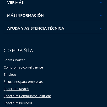
VER MÁS
pestaña
pestaña
pestaña
pestaña
nueva
nueva
nueva
nueva
MÁS INFORMACIÓN
AYUDA Y ASISTENCIA TÉCNICA
COMPAÑÍA
Sobre Charter
Compromiso con el cliente
Empleos
Soluciones para empresas
Spectrum Reach
Spectrum Community Solutions
Spectrum Business