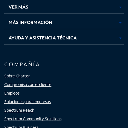
una
una
una
una
VER MÁS
pestaña
pestaña
pestaña
pestaña
nueva
nueva
nueva
nueva
MÁS INFORMACIÓN
AYUDA Y ASISTENCIA TÉCNICA
COMPAÑÍA
Sobre Charter
Compromiso con el cliente
Empleos
Soluciones para empresas
Spectrum Reach
Spectrum Community Solutions
Spectrum Business