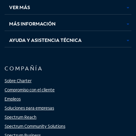
una
una
una
una
VER MÁS
pestaña
pestaña
pestaña
pestaña
nueva
nueva
nueva
nueva
MÁS INFORMACIÓN
AYUDA Y ASISTENCIA TÉCNICA
COMPAÑÍA
Sobre Charter
Compromiso con el cliente
Empleos
Soluciones para empresas
Spectrum Reach
Spectrum Community Solutions
Spectrum Business