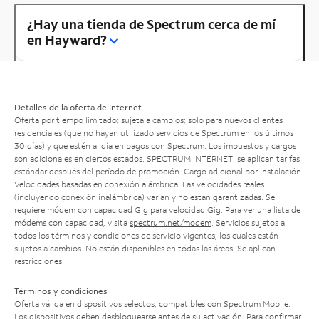
¿Hay una tienda de Spectrum cerca de mí
en Hayward?
Detalles de la oferta de Internet
Oferta por tiempo limitado; sujeta a cambios; solo para nuevos clientes
residenciales (que no hayan utilizado servicios de Spectrum en los últimos
30 días) y que estén al día en pagos con Spectrum. Los impuestos y cargos
son adicionales en ciertos estados. SPECTRUM INTERNET: se aplican tarifas
estándar después del período de promoción. Cargo adicional por instalación.
Velocidades basadas en conexión alámbrica. Las velocidades reales
(incluyendo conexión inalámbrica) varían y no están garantizadas. Se
requiere módem con capacidad Gig para velocidad Gig. Para ver una lista de
módems con capacidad, visita
spectrum.net/modem
. Servicios sujetos a
todos los términos y condiciones de servicio vigentes, los cuales están
sujetos a cambios. No están disponibles en todas las áreas. Se aplican
restricciones.
Términos y condiciones
Oferta válida en dispositivos selectos, compatibles con Spectrum Mobile.
Los dispositivos deben desbloquearse antes de su activación. Para confirmar