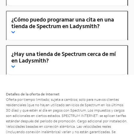
¿Cómo puedo programar una cita en una
tienda de Spectrum en Ladysmith?
¿Hay una tienda de Spectrum cerca de mí
en Ladysmith?
Detalles de la oferta de Internet
Oferta por tiempo limitado; sujeta a cambios; solo para nuevos clientes
residenciales (que no hayan utilizado servicios de Spectrum en los últimos
30 días) y que estén al día en pagos con Spectrum. Los impuestos y cargos
son adicionales en ciertos estados. SPECTRUM INTERNET: se aplican tarifas
estándar después del período de promoción. Cargo adicional por instalación.
Velocidades basadas en conexión alámbrica. Las velocidades reales
(incluyendo conexión inalámbrica) varían y no están garantizadas. Se