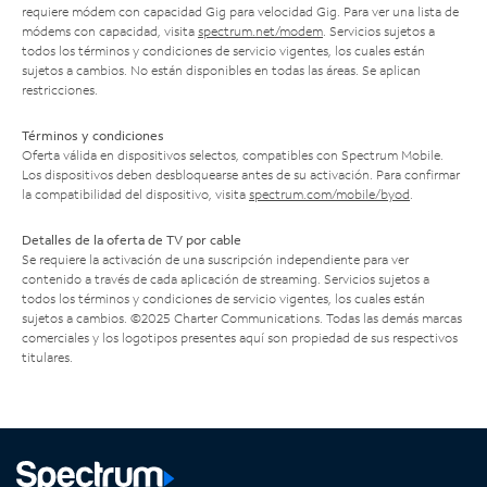
requiere módem con capacidad Gig para velocidad Gig. Para ver una lista de
módems con capacidad, visita
spectrum.net/modem
. Servicios sujetos a
todos los términos y condiciones de servicio vigentes, los cuales están
sujetos a cambios. No están disponibles en todas las áreas. Se aplican
restricciones.
Términos y condiciones
Oferta válida en dispositivos selectos, compatibles con Spectrum Mobile.
Los dispositivos deben desbloquearse antes de su activación. Para confirmar
la compatibilidad del dispositivo, visita
spectrum.com/mobile/byod
.
Detalles de la oferta de TV por cable
Se requiere la activación de una suscripción independiente para ver
contenido a través de cada aplicación de streaming. Servicios sujetos a
todos los términos y condiciones de servicio vigentes, los cuales están
sujetos a cambios. ©2025 Charter Communications. Todas las demás marcas
comerciales y los logotipos presentes aquí son propiedad de sus respectivos
titulares.