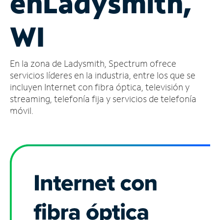
en
Ladysmith,
Administrar
WI
cuenta
Encuentra
una
En la zona de Ladysmith, Spectrum ofrece
tienda
servicios líderes en la industria, entre los que se
incluyen Internet con fibra óptica, televisión y
streaming, telefonía fija y servicios de telefonía
móvil.