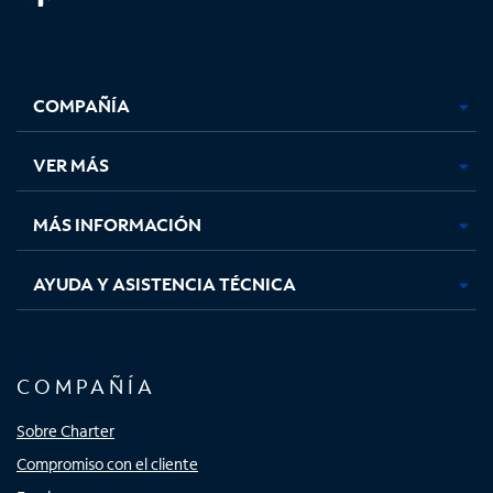
Facebook,
Instagram,
Youtube,
X,
se
se
se
se
COMPAÑÍA
abre
abre
abre
abre
en
en
en
en
una
una
una
una
VER MÁS
pestaña
pestaña
pestaña
pestaña
nueva
nueva
nueva
nueva
MÁS INFORMACIÓN
AYUDA Y ASISTENCIA TÉCNICA
COMPAÑÍA
Sobre Charter
Compromiso con el cliente