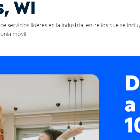
, WI
servicios líderes en la industria, entre los que se incluy
fonía móvil.