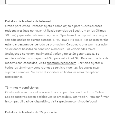
Detalles de la oferta de Internet
Oferta por tiempo limitado; sujeta a cambios; solo para nuevos clientes
residenciales (que no hayan utilizado servicios de Spectrum en los últimos
30 días) y que estén al día en pagos con Spectrum. Los impuestos y cargos
son adicionales en ciertos estados. SPECTRUM INTERNET: se aplican tarifas
estándar después del período de promoción. Cargo adicional por instalación.
Velocidades basadas en conexión alámbrica. Las velocidades reales
(incluyendo conexión inalámbrica) varían y no están garantizadas. Se
requiere módem con capacidad Gig para velocidad Gig. Para ver una lista de
módems con capacidad, visita
spectrum.net/modem
. Servicios sujetos a
todos los términos y condiciones de servicio vigentes, los cuales están
sujetos a cambios. No están disponibles en todas las áreas. Se aplican
restricciones.
Términos y condiciones
Oferta válida en dispositivos selectos, compatibles con Spectrum Mobile.
Los dispositivos deben desbloquearse antes de su activación. Para confirmar
la compatibilidad del dispositivo, visita
spectrum.com/mobile/byod
.
Detalles de la oferta de TV por cable