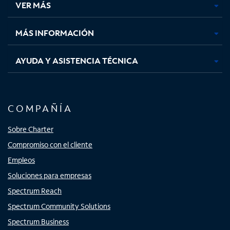
VER MÁS
pestaña
pestaña
pestaña
pestaña
nueva
nueva
nueva
nueva
MÁS INFORMACIÓN
AYUDA Y ASISTENCIA TÉCNICA
COMPAÑÍA
Sobre Charter
Compromiso con el cliente
Empleos
Soluciones para empresas
Spectrum Reach
Spectrum Community Solutions
Spectrum Business